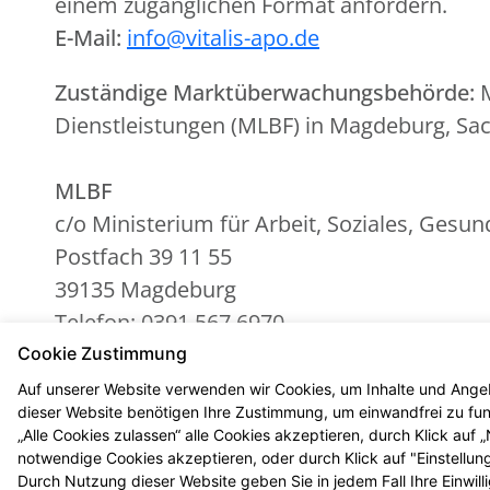
einem zugänglichen Format anfordern.
E-Mail:
info@vitalis-apo.de
Zuständige Marktüberwachungsbehörde:
M
Dienstleistungen (MLBF) in Magdeburg, Sa
MLBF
c/o Ministerium für Arbeit, Soziales, Gesu
Postfach 39 11 55
39135 Magdeburg
Telefon: 0391 567 6970
E-Mail:
MLBF@ms.sachsen-anhalt.de
Cookie Zustimmung
Website:
Marktüberwachungsstelle der Lä
Auf unserer Website verwenden wir Cookies, um Inhalte und Angeb
dieser Website benötigen Ihre Zustimmung, um einwandfrei zu funk
„Alle Cookies zulassen“ alle Cookies akzeptieren, durch Klick auf
notwendige Cookies akzeptieren, oder durch Klick auf "Einstellun
Durch Nutzung dieser Website geben Sie in jedem Fall Ihre Einwil