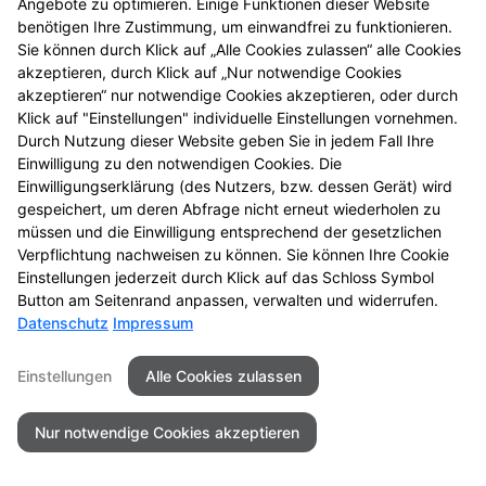
Angebote zu optimieren. Einige Funktionen dieser Website
entdecken Sie neue
benötigen Ihre Zustimmung, um einwandfrei zu funktionieren.
Aktionsprodukte und
Sie können durch Klick auf „Alle Cookies zulassen“ alle Cookies
das nächste
akzeptieren, durch Klick auf „Nur notwendige Cookies
Gewinnspiel.
akzeptieren“ nur notwendige Cookies akzeptieren, oder durch
Klick auf "Einstellungen" individuelle Einstellungen vornehmen.
Durch Nutzung dieser Website geben Sie in jedem Fall Ihre
Einwilligung zu den notwendigen Cookies. Die
Einwilligungserklärung (des Nutzers, bzw. dessen Gerät) wird
gespeichert, um deren Abfrage nicht erneut wiederholen zu
Kontakt
Impressum
Datenschutz
müssen und die Einwilligung entsprechend der gesetzlichen
Barrierefreiheit
Verpflichtung nachweisen zu können. Sie können Ihre Cookie
Einstellungen jederzeit durch Klick auf das Schloss Symbol
©2026Vitalis Apotheke - Troisdorf
Button am Seitenrand anpassen, verwalten und widerrufen.
Datenschutz
Impressum
Einstellungen
Alle Cookies zulassen
Nur notwendige Cookies akzeptieren