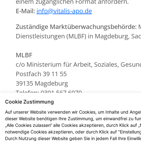
einem zugänglichen Format anfordern.
E-Mail:
info@vitalis-apo.de
Zuständige Marktüberwachungsbehörde:
M
Dienstleistungen (MLBF) in Magdeburg, Sa
MLBF
c/o Ministerium für Arbeit, Soziales, Gesu
Postfach 39 11 55
39135 Magdeburg
Telefon: 0391 567 6970
E-Mail:
MLBF@ms.sachsen-anhalt.de
Cookie Zustimmung
Website:
Marktüberwachungsstelle der Lä
Auf unserer Website verwenden wir Cookies, um Inhalte und Angeb
dieser Website benötigen Ihre Zustimmung, um einwandfrei zu funk
„Alle Cookies zulassen“ alle Cookies akzeptieren, durch Klick auf
notwendige Cookies akzeptieren, oder durch Klick auf "Einstellun
Durch Nutzung dieser Website geben Sie in jedem Fall Ihre Einwil