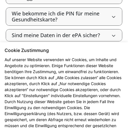
Wie bekomme ich die PIN für meine
Gesundheitskarte?
Sind meine Daten in der ePA sicher?
Cookie Zustimmung
Bin ich als gesetzlich Versicherte:r
verpflichtet, die ePA zu nutzen?
Auf unserer Website verwenden wir Cookies, um Inhalte und
Angebote zu optimieren. Einige Funktionen dieser Website
benötigen Ihre Zustimmung, um einwandfrei zu funktionieren.
Wie widerspreche ich der ePA („Opt-
Sie können durch Klick auf „Alle Cookies zulassen“ alle Cookies
out“)?
akzeptieren, durch Klick auf „Nur notwendige Cookies
akzeptieren“ nur notwendige Cookies akzeptieren, oder durch
Werden meine Gesundheitsdaten zu
Klick auf "Einstellungen" individuelle Einstellungen vornehmen.
Forschungszwecken genutzt?
Durch Nutzung dieser Website geben Sie in jedem Fall Ihre
Einwilligung zu den notwendigen Cookies. Die
Einwilligungserklärung (des Nutzers, bzw. dessen Gerät) wird
Kann ich die ePA nutzen, ohne meine
gespeichert, um deren Abfrage nicht erneut wiederholen zu
Daten zu Forschungszwecken
müssen und die Einwilligung entsprechend der gesetzlichen